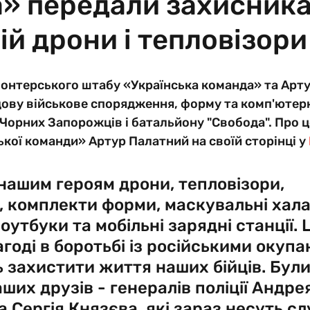
» передали захисника
ій дрони і тепловізори
онтерського штабу «Українська команда» та Арту
ову військове спорядження, форму та комп'ютерн
. Чорних Запорожців і батальйону "Cвобода". Про 
ької команди» Артур Палатний на своїй сторінці у 
ашим героям дрони, тепловізори, 
 комплекти форми, маскувальні хала
утбуки та мобільні зарядні станції. Ц
агоді в боротьбі із російськими окупа
захистити життя наших бійців. Були 
ших друзів - генералів поліції Андрея
 Сергія Князєва, які зараз несуть сл