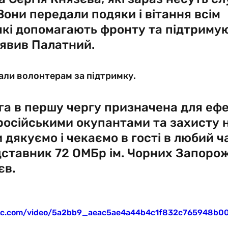
Вони передали подяки і вітання всім 
які допомагають фронту та підтриму
аявив Палатний.
али волонтерам за підтримку.
а в першу чергу призначена для ефе
російськими окупантами та захисту 
 дякуємо і чекаємо в гості в любий ча
ставник 72 ОМБр ім. Чорних Запорож
єв.
tatic.com/video/5a2bb9_aeac5ae4a44b4c1f832c765948b