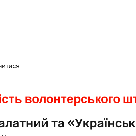
читися
ість волонтерського ш
алатний та «Українськ