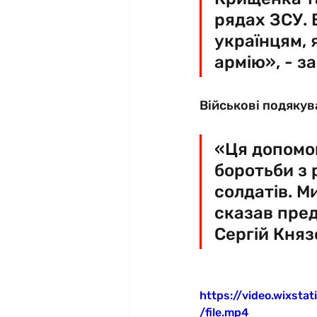
рядах ЗСУ. 
українцям, 
армію», - з
Військові подякув
«Ця допомог
боротьби з 
солдатів. Ми
сказав пред
Сергій Княз
https://video.wixs
/file.mp4