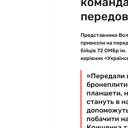
команда
передов
Представники Вол
привезли на перед
бійців 72 ОМБр ім
керівник «Українс
«Передали н
бронеплити,
планшети, но
стануть в н
допоможуть 
побачити на
Крищенка та