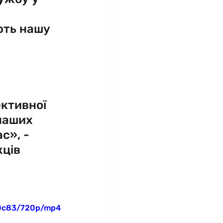
ють нашу 
ктивної 
наших 
с», - 
ців 
00c83/720p/mp4