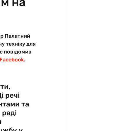
м на
р Палатний 
у техніку для 
це повідомив 
Facebook
.  
ти, 
і речі 
нтами та 
раді 
 
ужбу у 