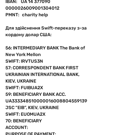
IBAN:    UA 14 377090 
0000026009001304012
PMNT:   charity help
Для здійснення Swift-переказу з-за 
кордону долар США:
56: INTERMEDIARY BANK The Bank of 
New York Mellon
SWIFT: IRVTUS3N
57: CORRESPONDENT BANK FIRST 
UKRAINIAN INTERNATIONAL BANK, 
KIEV, UKRAINE
SWIFT: FUIBUA2X
59: BENEFICIARY BANK ACC. 
UA333348510000016008804559139
JSC “EIB”, KIEV, UKRAINE
SWIFT: EUOMUA2X
70: BENEFICIARY 
ACCOUNT:
PURPOSE OF PAYMENT: