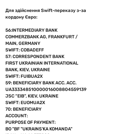
Для здійснення Swift-переказу з-за 
кордону Євро:
56:INTERMEDIARY BANK 
COMMERZBANK AG, FRANKFURT / 
MAIN, GERMANY
SWIFT: COBADEFF
57: CORRESPONDENT BANK
FIRST UKRAINIAN INTERNATIONAL 
BANK, KIEV, UKRAINE
SWIFT: FUIBUA2X 
59: BENEFICIARY BANK ACC. ACC. 
UA333348510000016008804559139
JSC “EIB”, KIEV, UKRAINE
SWIFT: EUOMUA2X
70: BENEFICIARY 
ACCOUNT:
PURPOSE OF PAYMENT:
BO "BF "UKRAINS'KA KOMANDA"