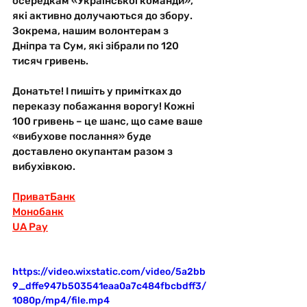
осередкам «Української команди», 
які активно долучаються до збору. 
Зокрема, нашим волонтерам з 
Дніпра та Сум, які зібрали по 120 
тисяч гривень. 
Донатьте! І пишіть у примітках до 
переказу побажання ворогу! Кожні 
100 гривень – це шанс, що саме ваше 
«вибухове послання» буде 
доставлено окупантам разом з 
вибухівкою.
ПриватБанк
Монобанк
UA Pay
https://video.wixstatic.com/video/5a2bb
9_dffe947b503541eaa0a7c484fbcbdff3/
1080p/mp4/file.mp4