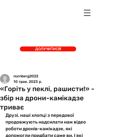
ДОЛУЧИТИСЯ!
nurnberg2022
10 трав. 2023 р.
«Горіть у пеклі, рашисти!» -
збір на дрони-камікадзе
триває
Друзі, наші хлопці з передової 
продовжують надсилати нам відео 
роботи дронів-камікадзе, які 
допомогли придбати саме ви. І які 