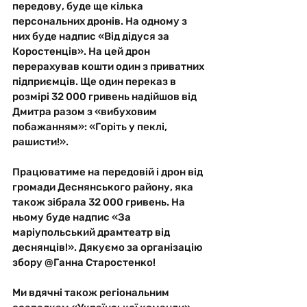
передову, буде ще кілька 
персональних дронів. На одному з 
них буде надпис «Від дідуся за 
Коростенців». На цей дрон 
перерахував кошти один з приватних 
підприємців. Ще один переказ в 
розмірі 32 000 гривень надійшов від 
Дмитра разом з «вибуховим 
побажанням»: «Горіть у пеклі, 
рашисти!».
Працюватиме на передовій і дрон від 
громади Деснянського району, яка 
також зібрала 32 000 гривень. На 
ньому буде надпис «За 
маріупольський драмтеатр від 
деснянців!». Дякуємо за організацію 
збору @Ганна Старостенко! 
Ми вдячні також регіональним 