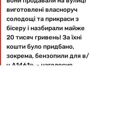
вони продавали на вулиці 
виготовлені власноруч 
солодощі та прикраси з 
бісеру і назбирали майже 
20 тисяч гривень! За їхні 
кошти було придбано, 
зокрема, бензопили для в/
ч А1461», - наголосив 
Артур Палатний.
https://video.wixstatic.com/video/5a2bb
9_baf305d094184352952c1b2e1b7968b
6/360p/mp4/file.mp4