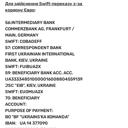
Для здійснення Swift-переказу з-за 
кордону Євро
:
56:INTERMEDIARY BANK 
COMMERZBANK AG, FRANKFURT / 
MAIN, GERMANY
SWIFT: COBADEFF
57: CORRESPONDENT BANK
FIRST UKRAINIAN INTERNATIONAL 
BANK, KIEV, UKRAINE
SWIFT: FUIBUA2X 
59: BENEFICIARY BANK ACC. ACC. 
UA333348510000016008804559139
JSC “EIB”, KIEV, UKRAINE
SWIFT: EUOMUA2X
70: BENEFICIARY 
ACCOUNT:
PURPOSE OF PAYMENT:
BO "BF "UKRAINS'KA KOMANDA"
IBAN:    UA 14 377090 