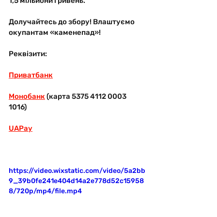
1,5 мільйони гривень.
Долучайтесь до збору! Влаштуємо 
окупантам «каменепад»! 
Реквізити:
Приватбанк
Монобанк
 (карта 5375 4112 0003 
1016) 
UAPay
https://video.wixstatic.com/video/5a2bb
9_39b0fe241e404d14a2e778d52c15958
8/720p/mp4/file.mp4