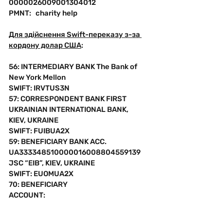
0000026009001304012
PMNT:   charity help
Для здійснення Swift-переказу з-за 
кордону долар США
:
56: INTERMEDIARY BANK The Bank of 
New York Mellon
SWIFT: IRVTUS3N
57: CORRESPONDENT BANK FIRST 
UKRAINIAN INTERNATIONAL BANK, 
KIEV, UKRAINE
SWIFT: FUIBUA2X
59: BENEFICIARY BANK ACC. 
UA333348510000016008804559139
JSC “EIB”, KIEV, UKRAINE
SWIFT: EUOMUA2X
70: BENEFICIARY 
ACCOUNT:
PURPOSE OF PAYMENT:
BO "BF "UKRAINS'KA KOMANDA"