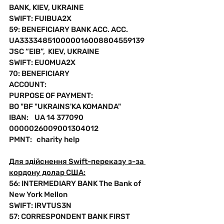
BANK, KIEV, UKRAINE
SWIFT: FUIBUA2X 
59: BENEFICIARY BANK ACC. ACC. 
UA333348510000016008804559139
JSC “EIB”,  KIEV, UKRAINE
SWIFT: EUOMUA2X
70: BENEFICIARY 
ACCOUNT:
PURPOSE OF PAYMENT:
BO "BF "UKRAINS'KA KOMANDA"
IBAN:    UA 14 377090 
0000026009001304012
PMNT:   charity help
Для здійснення Swift-переказу з-за 
кордону долар США:
56: INTERMEDIARY BANK The Bank of 
New York Mellon
SWIFT: IRVTUS3N
57: CORRESPONDENT BANK FIRST 