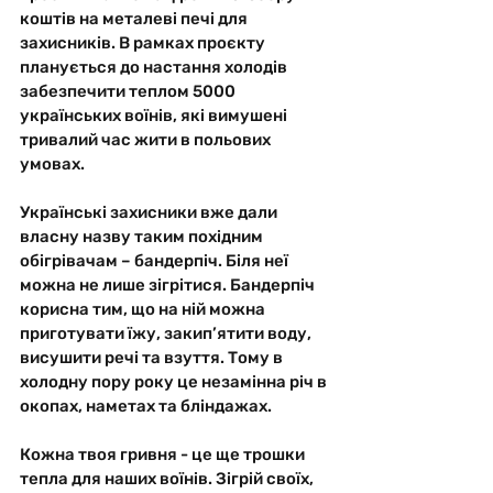
коштів на металеві печі для 
захисників. В рамках проєкту 
планується до настання холодів 
забезпечити теплом 5000 
українських воїнів, які вимушені 
тривалий час жити в польових 
умовах. 
Українські захисники вже дали 
власну назву таким похідним 
обігрівачам – бандерпіч. Біля неї 
можна не лише зігрітися. Бандерпіч 
корисна тим, що на ній можна 
приготувати їжу, закип’ятити воду, 
висушити речі та взуття. Тому в 
холодну пору року це незамінна річ в 
окопах, наметах та бліндажах. 
Кожна твоя гривня - це ще трошки 
тепла для наших воїнів. Зігрій своїх, 