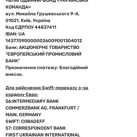
«БЛАГОДІЙНИЙ ФОНД «УКРАЇНСЬКА 
КОМАНДА»
вул. Михайла Грушевського 9-А, 
01021, Київ, Україна
Код ЄДРПОУ 44837411
IBAN: UA 
143770900000026009001304012
Банк: АКЦІОНЕРНЕ ТОВАРИСТВО 
"ЄВРОПЕЙСЬКИЙ ПРОМИСЛОВИЙ 
БАНК"
Призначення платежу: Благодійний 
внесок. 
Для здійснення Swift-переказу з-за 
кордону Євро:
56:INTERMEDIARY BANK 
COMMERZBANK AG, FRANKFURT / 
MAIN, GERMANY
SWIFT: COBADEFF
57: CORRESPONDENT BANK
FIRST UKRAINIAN INTERNATIONAL 