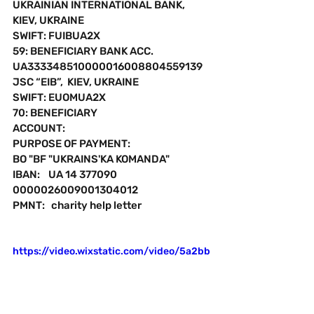
UKRAINIAN INTERNATIONAL BANK, 
KIEV, UKRAINE
SWIFT: FUIBUA2X
59: BENEFICIARY BANK ACC. 
UA333348510000016008804559139
JSC “EIB”,  KIEV, UKRAINE
SWIFT: EUOMUA2X
70: BENEFICIARY 
ACCOUNT:
PURPOSE OF PAYMENT:
BO "BF "UKRAINS'KA KOMANDA"
IBAN:    UA 14 377090 
0000026009001304012
PMNT:   charity help letter
https://video.wixstatic.com/video/5a2bb
9_3644bf1b49ac447f92171badaf5a5159
/1080p/mp4/file.mp4