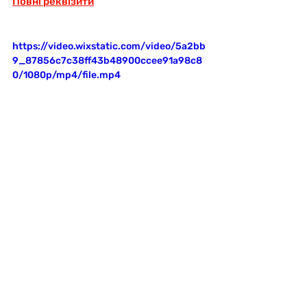
Повні реквізити
https://video.wixstatic.com/video/5a2bb
9_87856c7c38ff43b48900ccee91a98c8
0/1080p/mp4/file.mp4