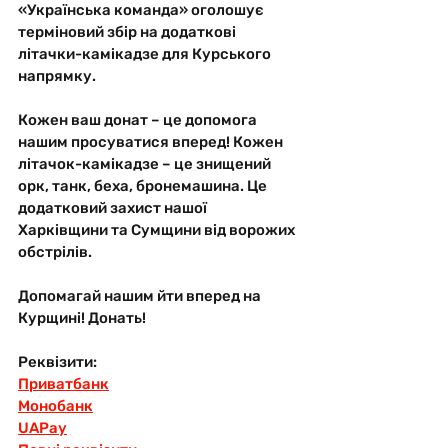
«Українська команда» оголошує 
терміновий збір на додаткові 
літачки-камікадзе для Курського 
напрямку.
Кожен ваш донат – це допомога 
нашим просуватися вперед! Кожен 
літачок-камікадзе – це знищений 
орк, танк, беха, бронемашина. Це 
додатковий захист нашої 
Харківщини та Сумщини від ворожих 
обстрілів.
Допомагай нашим йти вперед на 
Курщині! Донать!
Реквізити:
Приватбанк
Монобанк
UAPay