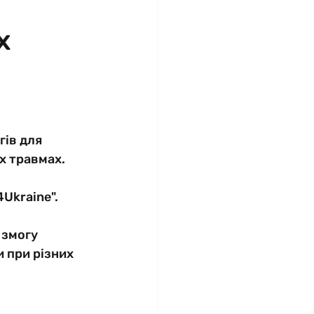
х
ів для 
х травмах. 
4Ukraine".
 змогу 
 при різних 