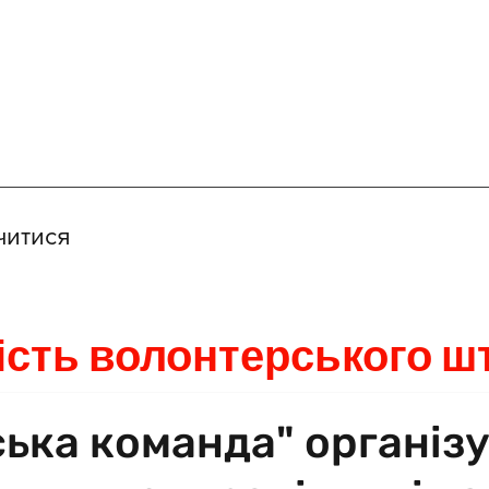
читися
ість волонтерського ш
ська команда" організ