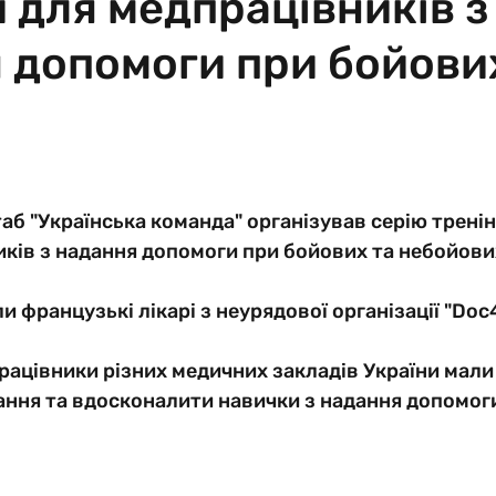
и для медпрацівників з
 допомоги при бойови
б "Українська команда" організував серію тренінг
ків з надання допомоги при бойових та небойови
 французькі лікарі з неурядової організації "Doc
працівники різних медичних закладів України мали
ання та вдосконалити навички з надання допомоги