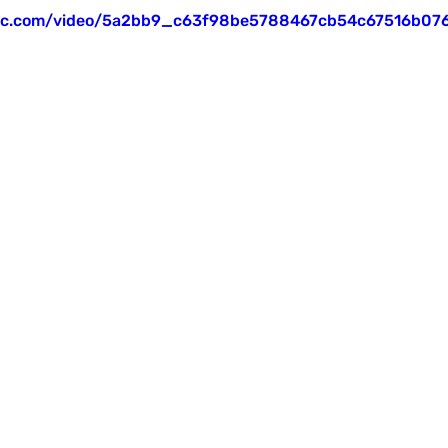
tatic.com/video/5a2bb9_c63f98be5788467cb54c67516b0