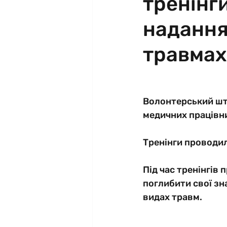
тренінг
надання
травмах
Волонтерський шта
медичних працівни
Тренінги проводили
Під час тренінгів 
поглибити свої зн
видах травм.