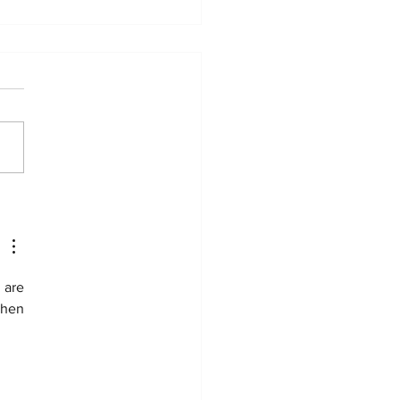
раїнська команда»
дала 72 бригаді
ельну електростанцію
арківський напрямок
are 
hen 