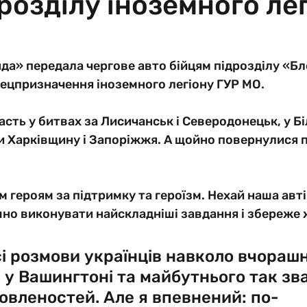
розділу іноземного ле
да» передала чергове авто бійцям підрозділу «Бл
ецпризначення іноземного легіону ГУР МО. 
асть у битвах за Лисичанськ і Северодонецьк, у Б
и Харківщину і Запоріжжя. А щойно повернулися п
м героям за підтримку та героїзм. Нехай наша авті
но виконувати найскладніші завдання і збереже 
сі розмови українців навколо вчорашн
 у Вашингтоні та майбутнього так зв
вленостей. Але я впевнений: по-