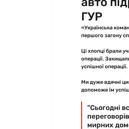
авто під
ГУР
«Українська коман
першого загону сп
Ці хлопці брали уч
операції. Захищал
успішної операції. 
Ми дуже вдячні ци
допоможе їм успіш
"Сьогодні в
переговорів
мирних домо