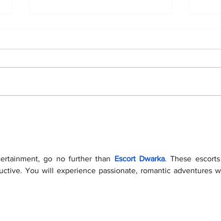
«Українська команда»
«Ук
передала розвідникам
пере
підрозділу «Артан»
диз
потужні електростанції
на Х
ntertainment, go no further than 
Escort Dwarka
. These escorts 
ductive. You will experience passionate, romantic adventures w