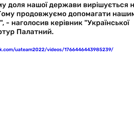
у доля нашої держави вирішується н
 Тому продовжуємо допомагати наши
, - наголосив керівник "Української 
ртур Палатний.
ok.com/uateam2022/videos/1766446443985239/