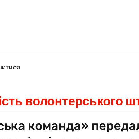
читися
ість волонтерського ш
ська команда» переда