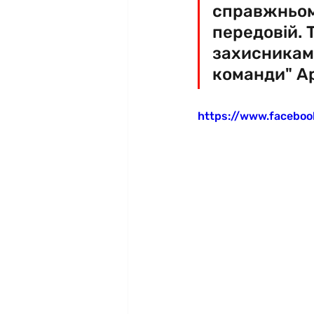
справжньом
передовій.
захисникам"
команди" А
https://www.facebo