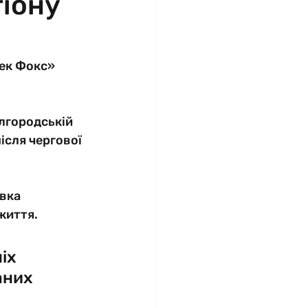
гіону
ек Фокс» 
ілгородській 
ісля чергової 
вка 
життя.
іх 
аних 