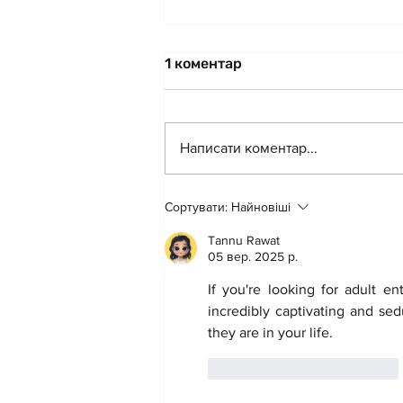
1 коментар
Написати коментар...
Сіткомети для захисників
Сортувати:
Найновіші
передали волонтери
"Української команди" у
Tannu Rawat
05 вер. 2025 р.
Бердичеві
If you're looking for adult e
incredibly captivating and se
they are in your life.
Вподобати
Відповісти