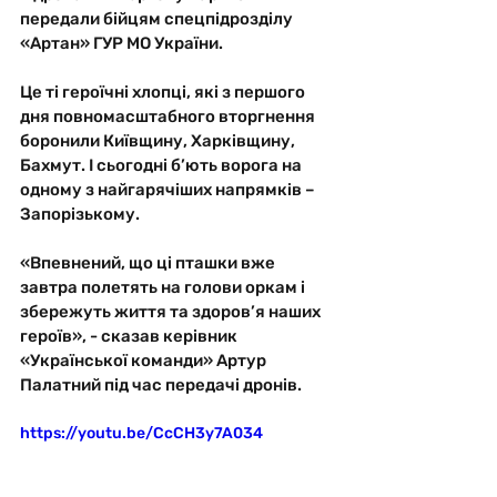
передали бійцям спецпідрозділу 
«Артан» ГУР МО України. 
Це ті героїчні хлопці, які з першого 
дня повномасштабного вторгнення 
боронили Київщину, Харківщину, 
Бахмут. І сьогодні б’ють ворога на 
одному з найгарячіших напрямків – 
Запорізькому. 
«Впевнений, що ці пташки вже 
завтра полетять на голови оркам і 
збережуть життя та здоров’я наших 
героїв», - сказав керівник 
«Української команди» Артур 
Палатний під час передачі дронів.
https://youtu.be/CcCH3y7A034