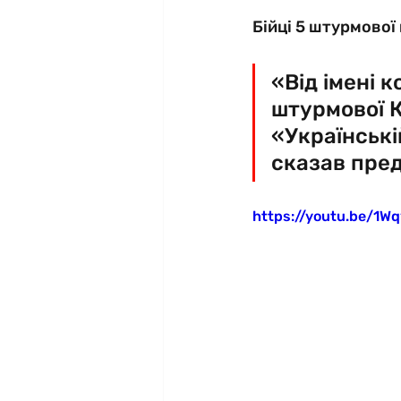
Бійці 5 штурмової
«Від імені 
штурмової К
«Українській
сказав пре
https://youtu.be/1