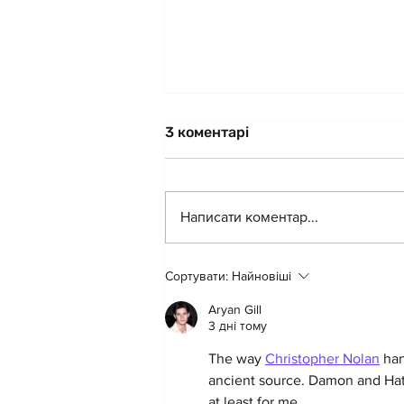
3 коментарі
Написати коментар...
Сіткомети для захисників
Сортувати:
Найновіші
передали волонтери
"Української команди" у
Aryan Gill
3 дні тому
Бердичеві
The way 
Christopher Nolan
 ha
ancient source. Damon and Hath
at least for me.