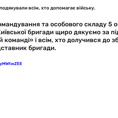
 подякували всім, хто допомагає війську.
командування та особового складу 5 о
иївської бригади щиро дякуємо за пі
 команді» і всім, хто долучився до зб
дставник бригади.
WqyMWtwZEE