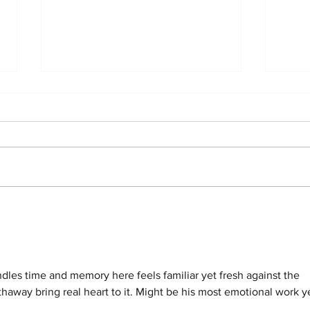
«Українська команда»
«Ук
передала розвідникам
пере
підрозділу «Артан»
диз
потужні електростанції
на Х
ndles time and memory here feels familiar yet fresh against the 
away bring real heart to it. Might be his most emotional work ye