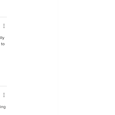
lly 
 to 
 
ing 