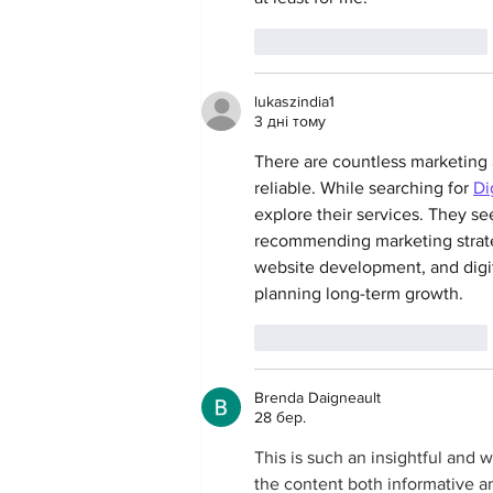
Вподобати
Відповісти
lukaszindia1
3 дні тому
There are countless marketing a
reliable. While searching for 
Di
explore their services. They s
recommending marketing strateg
website development, and digi
planning long-term growth.
Вподобати
Відповісти
Brenda Daigneault
28 бер.
This is such an insightful and w
the content both informative an