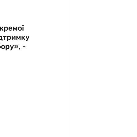
кремої 
дтримку 
ору», - 