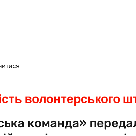
читися
ість волонтерського ш
ська команда» переда