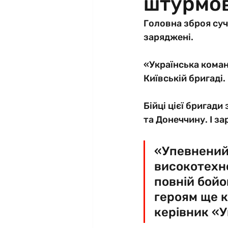
штурмов
Головна зброя суч
заряджені.
«Українська коман
Київській бригаді. 
Бійці цієї бригади
та Донеччину. І за
«Упевнений:
високотехно
повній бойо
героям ще к
керівник «У