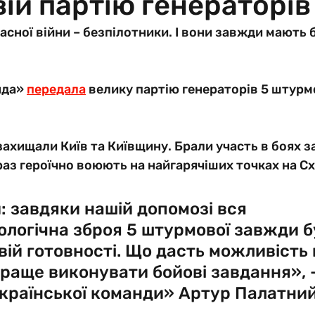
ій партію генераторів
асної війни – безпілотники. І вони завжди мають 
да» 
передала
 велику партію генераторів 5 штурм
 
 захищали Київ та Київщину. Брали участь в боях 
раз героїчно воюють на найгарячіших точках на Схо
 завдяки нашій допомозі вся 
логічна зброя 5 штурмової завжди б
вій готовності. Що дасть можливість
раще виконувати бойові завдання», -
країнської команди» Артур Палатний