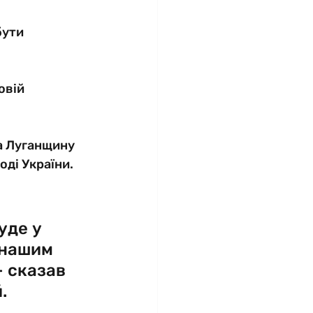
бути 
овій 
за Луганщину 
ді України. 
уде у 
 нашим 
 сказав 
.