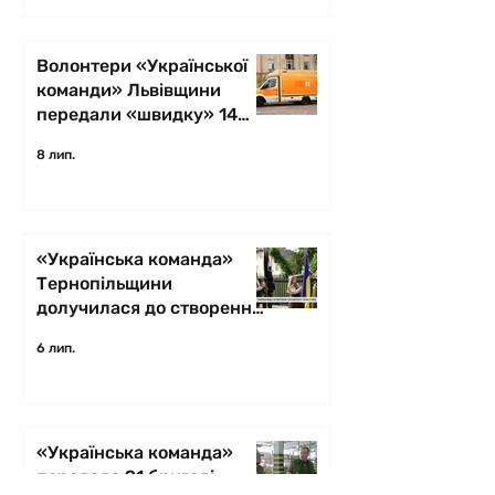
Волонтери «Української
команди» Львівщини
передали «швидку» 14
бригаді «Червона
8 лип.
Калина» НГУ
«Українська команда»
Тернопільщини
долучилася до створення
пластової домівки у
6 лип.
Зарваниці
«Українська команда»
передала 91 бригаді