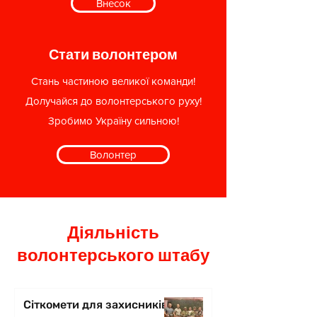
Внесок
Стати волонтером
Стань частиною великої команди!
Долучайся до волонтерського руху!
Зробимо Україну сильною!
Волонтер
Діяльність
волонтерського штабу
Сіткомети для захисників