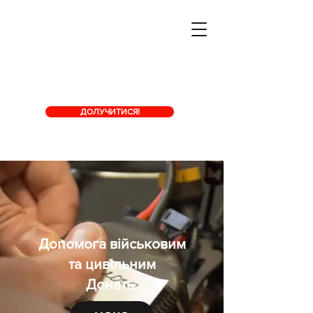
ДОЛУЧИТИСЯ!
Допомога військовим
та цивільним
Донать: