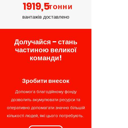
1919,5
тонни
вантажів доставлено
Долучайся – стань
частиною великої
команди!
Зробити внесок
Допомога благодійному фонду
дозволить акумулювати ресурси та
оперативно допомагати значно більшій
кількості людей, які цього потребують.