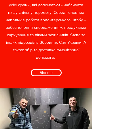
усієї країни, які допомагають наблизити
нашу спільну перемогу. Серед головних
напрямків роботи волонтерського штабу –
забезпечення спорядженням, продуктами
харчування та ліками захисників Києва та
інших підрозділів Збройних Сил України. А
також збір та доставка гуманітарної
допомоги.
Більше